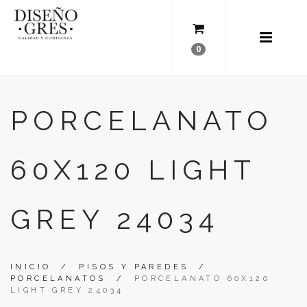
0
PORCELANATO
60X120 LIGHT
GREY 24034
INICIO
/
PISOS Y PAREDES
/
PORCELANATOS
/
PORCELANATO 60X120
LIGHT GREY 24034